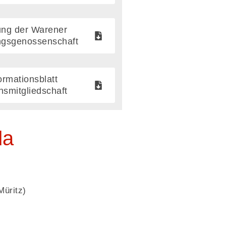
ung der Warener
gsgenossenschaft
ormationsblatt
nsmitgliedschaft
da
Müritz)