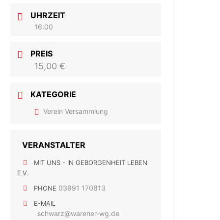
UHRZEIT
16:00
PREIS
15,00 €
KATEGORIE
Verein Versammlung
VERANSTALTER
MIT UNS - IN GEBORGENHEIT LEBEN
E.V.
03991 170813
PHONE
E-MAIL
schwarz@warener-wg.de